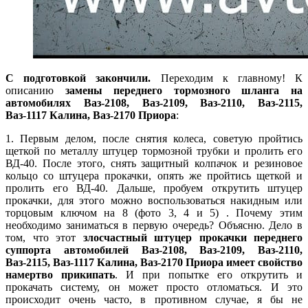
С подготовкой закончили.
Переходим к главному! К
описанию
замены переднего тормозного шланга на
автомобилях Ваз-2108, Ваз-2109, Ваз-2110, Ваз-2115,
Ваз-1117 Калина, Ваз-2170 Приора
:
1. Первым делом, после снятия колеса, советую пройтись
щеткой по металлу штуцер тормозной трубки и пролить его
ВД-40. После этого, снять защитный колпачок и резиновое
кольцо со штуцера прокачки, опять же пройтись щеткой и
пролить его ВД-40. Дальше, пробуем открутить штуцер
прокачки, для этого можно воспользоваться накидным или
торцовым ключом на 8 (фото 3, 4 и 5) . Почему этим
необходимо заниматься в первую очередь? Объясню. Дело в
том, что этот
злосчастный штуцер прокачки переднего
суппорта автомобилей Ваз-2108, Ваз-2109, Ваз-2110,
Ваз-2115, Ваз-1117 Калина, Ваз-2170 Приора имеет свойство
намертво прикипать
. И при попытке его открутить и
прокачать систему, он может просто отломаться. И это
происходит очень часто, в противном случае, я бы не