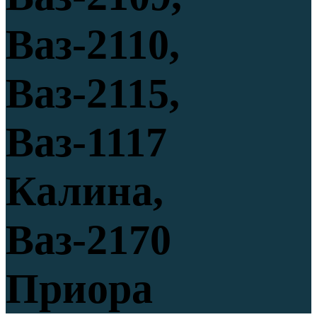
Ваз-2110,
Ваз-2115,
Ваз-1117
Калина,
Ваз-2170
Приора