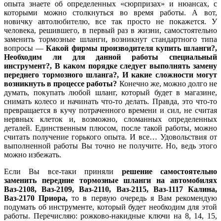
опыта знаете об определенных «сюрпризах» и нюансах, с
которыми можно столкнуться во время работы. А вот,
новичку автолюбителю, все так просто не покажется. У
человека, решившего, в первый раз в жизни, самостоятельно
заменить тормозные шланги, возникнут стандартного типа
вопросы —
Какой фирмы производителя купить шланги?,
Необходим ли для данной работы специальный
инструмент?, В каком порядке следует выполнять замену
переднего тормозного шланга?, И какие сложности могут
возникнуть в процессе работы?
Конечно же, можно долго не
думать, покупать любой шланг, который будет в магазине,
снимать колесо и начинать что-то делать. Правда, это что-то
превращается в кучу потраченного времени и сил, не считая
нервных клеток и, возможно, сломанных определенных
деталей. Единственным плюсом, после такой работы, можно
считать получение горького опыта. И все… Удовольствия от
выполненной работы Вы точно не получите. Но, ведь этого
можно избежать.
Если Вы все-таки приняли
решение самостоятельно
заменить передние тормозные шланги на автомобилях
Ваз-2108, Ваз-2109, Ваз-2110, Ваз-2115, Ваз-1117 Калина,
Ваз-2170 Приора,
то в первую очередь я Вам рекомендую
подумать об инструменте, который будет необходим для этой
работы. Перечисляю: рожково-накидные ключи на 8, 14, 15,