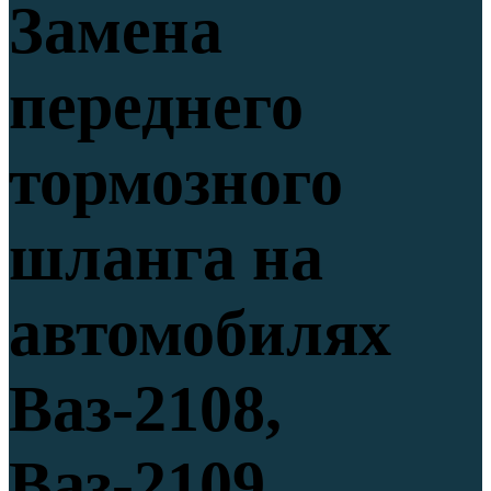
Замена
переднего
тормозного
шланга на
автомобилях
Ваз-2108,
Ваз-2109,