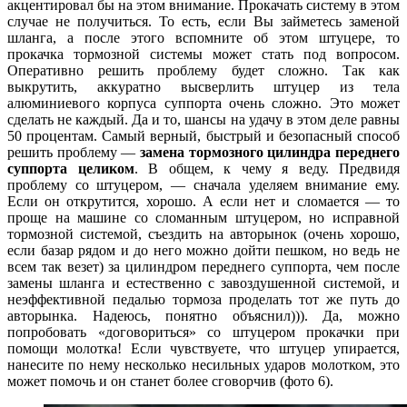
акцентировал бы на этом внимание. Прокачать систему в этом
случае не получиться. То есть, если Вы займетесь заменой
шланга, а после этого вспомните об этом штуцере, то
прокачка тормозной системы может стать под вопросом.
Оперативно решить проблему будет сложно. Так как
выкрутить, аккуратно высверлить штуцер из тела
алюминиевого корпуса суппорта очень сложно. Это может
сделать не каждый. Да и то, шансы на удачу в этом деле равны
50 процентам. Самый верный, быстрый и безопасный способ
решить проблему —
замена тормозного цилиндра переднего
суппорта целиком
. В общем, к чему я веду. Предвидя
проблему со штуцером, — сначала уделяем внимание ему.
Если он открутится, хорошо. А если нет и сломается — то
проще на машине со сломанным штуцером, но исправной
тормозной системой, съездить на авторынок (очень хорошо,
если базар рядом и до него можно дойти пешком, но ведь не
всем так везет) за цилиндром переднего суппорта, чем после
замены шланга и естественно с завоздушенной системой, и
неэффективной педалью тормоза проделать тот же путь до
авторынка. Надеюсь, понятно объяснил))). Да, можно
попробовать «договориться» со штуцером прокачки при
помощи молотка! Если чувствуете, что штуцер упирается,
нанесите по нему несколько несильных ударов молотком, это
может помочь и он станет более сговорчив (фото 6).