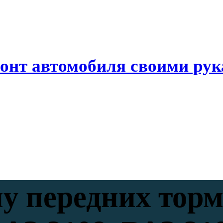
онт автомобиля своими ру
у передних тор