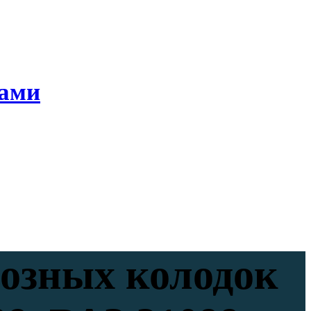
ками
мозных колодок