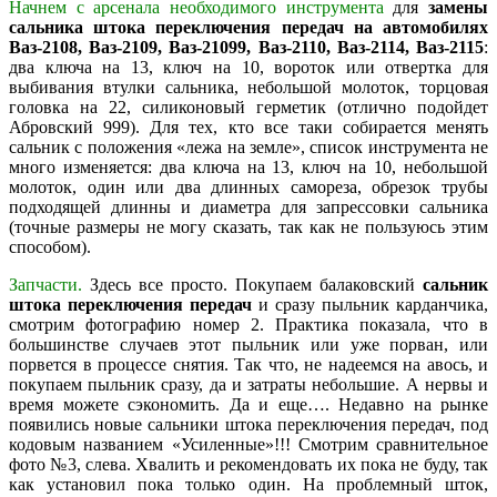
Начнем с арсенала необходимого инструмента
для
замены
сальника штока переключения передач на автомобилях
Ваз-2108, Ваз-2109, Ваз-21099, Ваз-2110, Ваз-2114, Ваз-2115
:
два ключа на 13, ключ на 10, вороток или отвертка для
выбивания втулки сальника, небольшой молоток, торцовая
головка на 22, силиконовый герметик (отлично подойдет
Абровский 999). Для тех, кто все таки собирается менять
сальник с положения «лежа на земле», список инструмента не
много изменяется: два ключа на 13, ключ на 10, небольшой
молоток, один или два длинных самореза, обрезок трубы
подходящей длинны и диаметра для запрессовки сальника
(точные размеры не могу сказать, так как не пользуюсь этим
способом).
Запчасти.
Здесь все просто. Покупаем балаковский
сальник
штока переключения передач
и сразу пыльник карданчика,
смотрим фотографию номер 2. Практика показала, что в
большинстве случаев этот пыльник или уже порван, или
порвется в процессе снятия. Так что, не надеемся на авось, и
покупаем пыльник сразу, да и затраты небольшие. А нервы и
время можете сэкономить. Да и еще…. Недавно на рынке
появились новые сальники штока переключения передач, под
кодовым названием «Усиленные»!!! Смотрим сравнительное
фото №3, слева. Хвалить и рекомендовать их пока не буду, так
как установил пока только один. На проблемный шток,