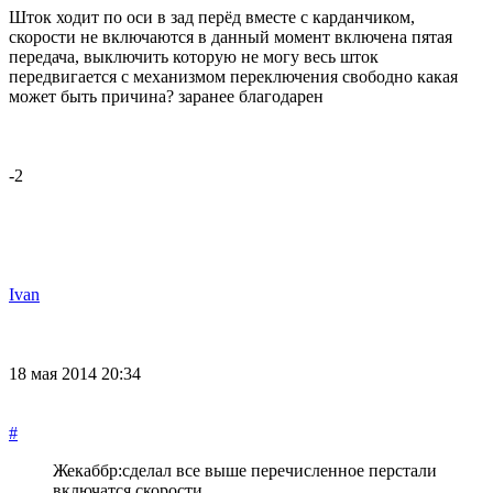
Шток ходит по оси в зад перёд вместе с карданчиком,
скорости не включаются в данный момент включена пятая
передача, выключить которую не могу весь шток
передвигается с механизмом переключения свободно какая
может быть причина? заранее благодарен
-2
Ivan
18 мая 2014 20:34
#
Жекаббр:
сделал все выше перечисленное перстали
включатся скорости