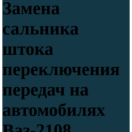
Замена
сальника
штока
переключения
передач на
автомобилях
Ваз-2108,