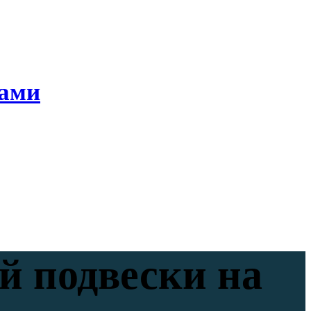
ками
й подвески на