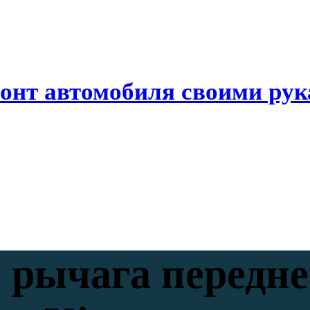
онт автомобиля своими ру
 рычага передне