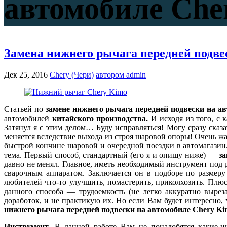
автомобиле Che
Замена нижнего рычага передней подве
Дек 25, 2016
Chery (Чери)
автором admin
Статьей по
замене нижнего рычага передней подвески на а
автомобилей
китайского производства
.
И исходя из того, с
Затянул я с этим делом… Буду исправляться! Могу сразу сказ
меняется вследствие выхода из строя шаровой опоры! Очень ж
быстрой кончине шаровой и очередной поездки в автомагазин.
тема. Первый способ, стандартный (его я и опишу ниже) —
з
давно не менял. Главное, иметь необходимый инструмент под 
сварочным аппаратом. Заключается он в подборе по размеру
любителей что-то улучшить, помастерить, приколхозить. Плю
данного способа — трудоемкость (не легко аккуратно вырез
доработок, и не практикую их. Но если Вам будет интересно,
нижнего рычага передней подвески на автомобиле Chery Ki
Инструмент
. В данной работе Вам не понадобятся какие-н