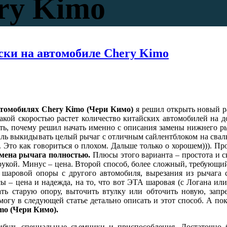
ry Kimo
ски на автомобиле Chery Kimo
втомобилях Chery Kimo (Чери Кимо)
я решил открыть новый р
 какой скоростью растет количество китайских автомобилей на 
ать, почему решил начать именно с описания замены нижнего р
аль выкидывать целый рычаг с отличным сайлентблоком на свалку
 Это как говориться о плохом. Дальше только о хорошем))). Про
амена рычага полностью
.
Плюсы этого варианта – простота и ск
рукой. Минус – цена. Второй способ, более сложный, требующий
 шаровой опоры с другого автомобиля, вырезания из рычага 
сы – цена и надежда, на то, что вот ЭТА шаровая (с Логана ил
ать старую опору, выточить втулку или обточить новую, запр
 могу в следующей статье детально описать и этот способ. А п
mo (Чери Кимо).
ибудь специальные съемники и приспособления. Достаточно 