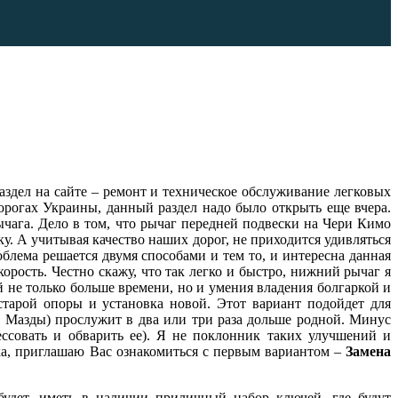
аздел на сайте – ремонт и техническое обслуживание легковых
дорогах Украины, данный раздел надо было открыть еще вчера.
ычага. Дело в том, что рычаг передней подвески на Чери Кимо
. А учитывая качество наших дорог, не приходится удивляться
блема решается двумя способами и тем то, и интересна данная
орость. Честно скажу, что так легко и быстро, нижний рычаг я
 не только больше времени, но и умения владения болгаркой и
старой опоры и установка новой. Этот вариант подойдет для
и Мазды) прослужит в два или три раза дольше родной. Минус
ессовать и обварить ее). Я не поклонник таких улучшений и
ока, приглашаю Вас ознакомиться с первым вариантом –
Замена
будет, иметь в наличии приличный набор ключей, где будут