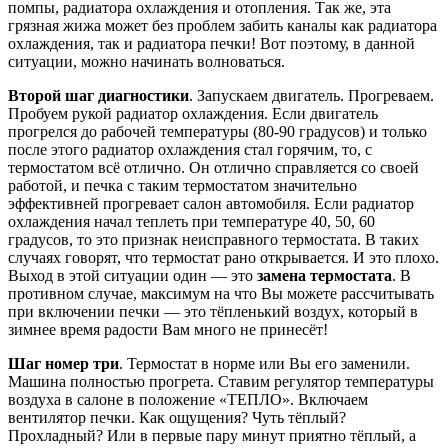
помпы, радиатора охлаждения и отопления. Так же, эта
грязная жижа может без проблем забить каналы как радиатора
охлаждения, так и радиатора печки! Вот поэтому, в данной
ситуации, можно начинать волноваться.
Второй шаг диагностики
. Запускаем двигатель. Прогреваем.
Пробуем рукой радиатор охлаждения. Если двигатель
прогрелся до рабочей температуры (80-90 градусов) и только
после этого радиатор охлаждения стал горячим, то, с
термостатом всё отлично. Он отлично справляется со своей
работой, и печка с таким термостатом значительно
эффективней прогревает салон автомобиля. Если радиатор
охлаждения начал теплеть при температуре 40, 50, 60
градусов, то это признак неисправного термостата. В таких
случаях говорят, что термостат рано открывается. И это плохо.
Выход в этой ситуации один — это
замена термостата
. В
противном случае, максимум на что Вы можете рассчитывать
при включении печки — это тёпленький воздух, который в
зимнее время радости Вам много не принесёт!
Шаг номер три
. Термостат в норме или Вы его заменили.
Машина полностью прогрета. Ставим регулятор температуры
воздуха в салоне в положение «ТЕПЛО». Включаем
вентилятор печки. Как ощущения? Чуть тёплый?
Прохладный? Или в первые пару минут приятно тёплый, а