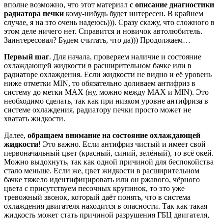
вполне возможно, что этот материал
с описание диагностики
радиатора печки
кому-нибудь будет интересен. В крайнем
случае, я на это очень надеюсь))). Сразу скажу, что сложного в
этом деле ничего нет. Справится и новичок автолюбитель.
Заинтересовал? Будем считать, что да))) Продолжаем…
Первый шаг
. Для начала, проверяем наличие и состояние
охлаждающей жидкости в расширительном бачке или в
радиаторе охлаждения. Если жидкости не видно и её уровень
ниже отметки MIN, то обязательно доливаем антифриз в
систему до метки MAX (ну, можно между МАХ и MIN). Это
необходимо сделать, так как при низком уровне антифриза в
системе охлаждения, радиатору печки просто может не
хватать жидкости.
Далее,
обращаем внимание на состояние охлаждающей
жидкости
! Это важно. Если антифриз чистый и имеет свой
первоначальный цвет (красный, синий, зелёный), то всё окей.
Можно выдохнуть, так как одной причиной для беспокойства
стало меньше. Если же, цвет жидкости в расширительном
бачке тяжело идентифицировать или он ржавого, чёрного
цвета с присутствуем песочных крупинок, то это уже
тревожный звонок, который даёт понять, что в система
охлаждения двигателя находится в опасности. Так как такая
жидкость может стать причиной разрушения ГБЦ двигателя,