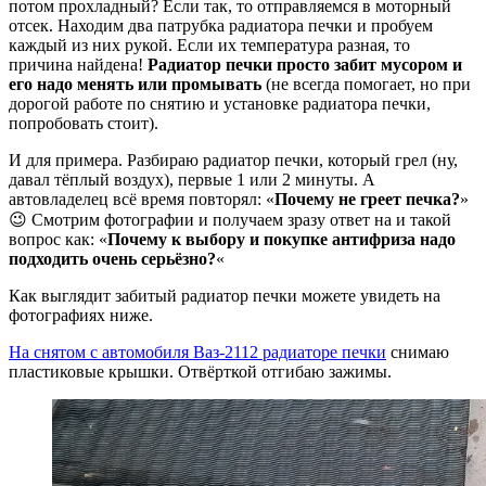
потом прохладный? Если так, то отправляемся в моторный
отсек. Находим два патрубка радиатора печки и пробуем
каждый из них рукой. Если их температура разная, то
причина найдена!
Радиатор печки просто забит мусором и
его надо менять или промывать
(не всегда помогает, но при
дорогой работе по снятию и установке радиатора печки,
попробовать стоит).
И для примера. Разбираю радиатор печки, который грел (ну,
давал тёплый воздух), первые 1 или 2 минуты. А
автовладелец всё время повторял: «
Почему не греет печка?
»
😉 Смотрим фотографии и получаем зразу ответ на и такой
вопрос как: «
Почему к выбору и покупке антифриза надо
подходить очень серьёзно?
«
Как выглядит забитый радиатор печки можете увидеть на
фотографиях ниже.
На снятом с автомобиля Ваз-2112 радиаторе печки
снимаю
пластиковые крышки. Отвёрткой отгибаю зажимы.