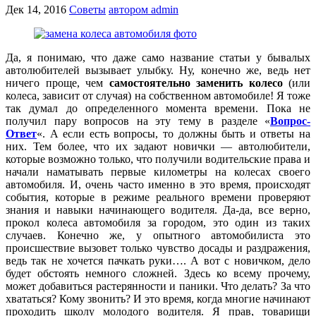
Дек 14, 2016
Советы
автором admin
Да, я понимаю, что даже само название статьи у бывалых
автолюбителей вызывает улыбку. Ну, конечно же, ведь нет
ничего проще, чем
самостоятельно заменить колесо
(или
колеса, зависит от случая) на собственном автомобиле! Я тоже
так думал до определенного момента времени. Пока не
получил пару вопросов на эту тему в разделе «
Вопрос-
Ответ
«. А если есть вопросы, то должны быть и ответы на
них. Тем более, что их задают новички — автолюбители,
которые возможно только, что получили водительские права и
начали наматывать первые километры на колесах своего
автомобиля. И, очень часто именно в это время, происходят
события, которые в режиме реального времени проверяют
знания и навыки начинающего водителя. Да-да, все верно,
прокол колеса автомобиля за городом, это один из таких
случаев. Конечно же, у опытного автомобилиста это
происшествие вызовет только чувство досады и раздражения,
ведь так не хочется пачкать руки…. А вот с новичком, дело
будет обстоять немного сложней. Здесь ко всему прочему,
может добавиться растерянности и паники. Что делать? За что
хвататься? Кому звонить? И это время, когда многие начинают
проходить школу молодого водителя. Я прав, товарищи