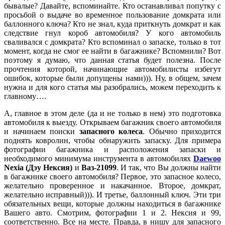
бывалые? Давайте, вспоминайте. Кто останавливал попутку с
просьбой о выдаче во временное пользование домкрата или
баллонного ключа? Кто не знал, куда приткнуть домкрат и как
следствие гнул короб автомобиля? У кого автомобиль
сваливался с домкрата? Кто вспоминал о запаске, только в тот
момент, когда не смог ее найти в багажнике? Вспомнили? Вот
поэтому я думаю, что данная статья будет полезна. После
прочтения которой, начинающие автомобилисты избегут
ошибок, которые были допущены нами))). Ну, в общем, зачем
нужна и для кого статья мы разобрались, можем переходить к
главному….
А, главное в этом деле (да и не только в нем) это подготовка
автомобиля к выезду. Открываем багажник своего автомобиля
и начинаем поиски
запасного колеса
. Обычно приходится
поднять ковролин, чтобы обнаружить запаску. Для примера
фотографии багажника и расположения запаски и
необходимого минимума инструмента в автомобилях
Daewoo
Nexia (Дэу Нексия)
и
Ваз-21099
. И так, что Вы должны найти
в багажнике своего автомобиля? Первое, это запасное колесо,
желательно проверенное и накачанное. Второе, домкрат,
желательно исправный))). И третье, баллонный ключ. Эти три
обязательных вещи, которые должны находиться в багажнике
Вашего авто. Смотрим, фотографии 1 и 2. Нексия и 99,
соответственно. Все на месте. Правда, в нишу для запасного