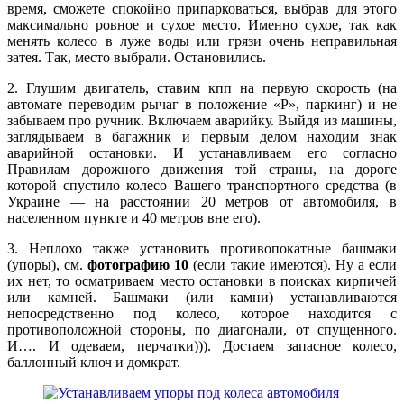
время, сможете спокойно припарковаться, выбрав для этого
максимально ровное и сухое место. Именно сухое, так как
менять колесо в луже воды или грязи очень неправильная
затея. Так, место выбрали. Остановились.
2. Глушим двигатель, ставим кпп на первую скорость (на
автомате переводим рычаг в положение «Р», паркинг) и не
забываем про ручник. Включаем аварийку. Выйдя из машины,
заглядываем в багажник и первым делом находим знак
аварийной остановки. И устанавливаем его согласно
Правилам дорожного движения той страны, на дороге
которой спустило колесо Вашего транспортного средства (в
Украине — на расстоянии 20 метров от автомобиля, в
населенном пункте и 40 метров вне его).
3. Неплохо также установить противопокатные башмаки
(упоры), см.
фотографию 10
(если такие имеются). Ну а если
их нет, то осматриваем место остановки в поисках кирпичей
или камней. Башмаки (или камни) устанавливаются
непосредственно под колесо, которое находится с
противоположной стороны, по диагонали, от спущенного.
И…. И одеваем, перчатки))). Достаем запасное колесо,
баллонный ключ и домкрат.