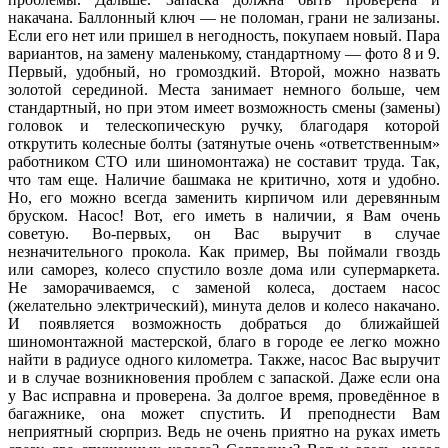
накачана. Баллонный ключ — не поломан, грани не зализаны.
Если его нет или пришел в негодность, покупаем новый. Пара
вариантов, на замену маленькому, стандартному — фото 8 и 9.
Первый, удобный, но громоздкий. Второй, можно назвать
золотой серединой. Места занимает немного больше, чем
стандартный, но при этом имеет возможность смены (замены)
головок и телескопическую ручку, благодаря которой
открутить колесные болты (затянутые очень «ответственным»
работником СТО или шиномонтажа) не составит труда. Так,
что там еще. Наличие башмака не критично, хотя и удобно.
Но, его можно всегда заменить кирпичом или деревянным
бруском. Насос! Вот, его иметь в наличии, я Вам очень
советую. Во-первых, он Вас выручит в случае
незначительного прокола. Как пример, Вы поймали гвоздь
или саморез, колесо спустило возле дома или супермаркета.
Не заморачиваемся, с заменой колеса, достаем насос
(желательно электрический), минута делов и колесо накачано.
И появляется возможность добраться до ближайшей
шиномонтажной мастерской, благо в городе ее легко можно
найти в радиусе одного километра. Также, насос Вас выручит
и в случае возникновения проблем с запаской. Даже если она
у Вас исправна и проверена. За долгое время, проведённое в
багажнике, она может спустить. И преподнести Вам
неприятный сюрприз. Ведь не очень приятно на руках иметь