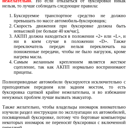
нежелательно
. Но если отказаться от буксировки никак
нельзя, то лучше соблюдать следующие правила:
Буксируемое транспортное средство не должно
превышать по массе автомобиль-буксировщик;
Скорость движения при буксировке должна быть
невысокой (не больше 40 км/час],
АКПП должна находиться в положении «2» или «L», и
ни в коем случае в положении «D». Также
переключатель передач нельзя переключать на
пониженные передачи, чтобы не было нагрузок, кроме
нагрева масла.
Самым желанным креплением является жесткое
сцепление, так как АКПП нормально воспринимают
прицепы.
Полноприводные автомобили буксируются исключительно с
приподнятым передним или задним мостом, то есть
буксировка сцепкой крайне нежелательна, и во избежание
ненужных проблем лучше вызвать эвакуатор.
Также желательно, чтобы владельцы иномарок внимательно
изучили раздел инструкции по эксплуатации их автомобилей,
посвященный буксировке, потому что бортовые компьютеры
некоторых иномарок не переносят буксировки с включенной
передачей.