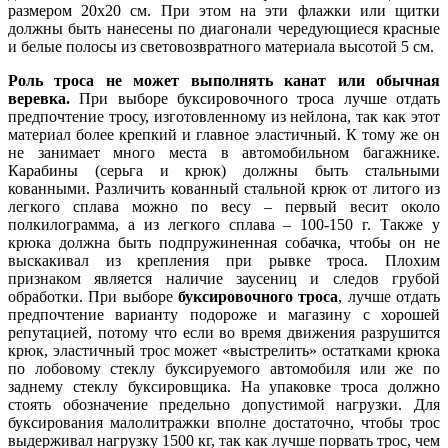
размером 20х20 см. При этом на эти флажки или щитки
должны быть нанесены по диагонали чередующиеся красные
и белые полосы из световозвратного материала высотой 5 см.
Роль троса не может выполнять канат или обычная
веревка.
При выборе буксировочного троса лучше отдать
предпочтение тросу, изготовленному из нейлона, так как этот
материал более крепкий и главное эластичный. К тому же он
не занимает много места в автомобильном багажнике.
Карабины (серьга и крюк) должны быть стальными
кованными. Различить кованный стальной крюк от литого из
легкого сплава можно по весу – первый весит около
полкилограмма, а из легкого сплава – 100-150 г. Также у
крюка должна быть подпружиненная собачка, чтобы он не
выскакивал из крепления при рывке троса. Плохим
признаком является наличие заусениц и следов грубой
обработки. При выборе
буксировочного троса
, лучше отдать
предпочтение варианту подороже и магазину с хорошей
репутацией, потому что если во время движения разрушится
крюк, эластичный трос может «выстрелить» остатками крюка
по лобовому стеклу буксируемого автомобиля или же по
заднему стеклу буксировщика. На упаковке троса должно
стоять обозначение предельно допустимой нагрузки. Для
буксирования малолитражки вполне достаточно, чтобы трос
выдерживал нагрузку 1500 кг, так как лучше порвать трос, чем