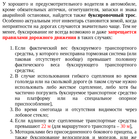
У хорошего и предусмотрительного водителя в автомобиле,
кроме обязательных аптечки, огнетушителя, запаски и знака
аварийной остановки, найдется также
буксировочный трос
.
Особенно актуальным этот инвентарь становится зимой, когда
неприятности на дорогах случаются значительно чаще. Тем не
менее, буксирование не всегда возможно и даже
запрещается
правилами дорожного движения
в таких случаях:
Если фактический вес буксируемого транспортного
средства, у которого неисправна тормозная система (или
таковая отсутствует вообще) превышает половину
фактического веса буксирующего транспортного
средства;
В случае использования гибкого сцепления во время
гололеда или на скользкой дороге (в таком случае нужно
использовать либо жесткое сцепление, либо хотя бы
частично погрузить буксируемое транспортное средство
на платформу или на специальное опорное
приспособление],
Во время снегопада и отсутствия видимости через
лобовое стекло;
Если вдлинну все сцепленные транспортные средства
превышают
22 м
(для маршрутного транспорта –
30 м
],
Мотоциклами без присоединенного бокового прицепа, а
также буксирование велосипедов и мопедов, или же