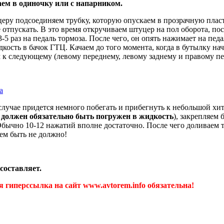
аем в одиночку или с напарником.
уцеру подсоединяем трубку, которую опускаем в прозрачную пла
е отпускать. В это время откручиваем штуцер на пол оборота, пос
5 раз на педаль тормоза. После чего, он опять нажимает на пед
дкость в бачок ГТЦ. Качаем до того момента, когда в бутылку на
к следующему (левому переднему, левому заднему и правому пере
 случае придется немного побегать и прибегнуть к небольшой хи
 должен обязательно быть погружен в жидкость
), закрепляем 
 Обычно 10-12 нажатий вполне достаточно. После чего доливаем 
ем быть не должно!
составляет.
 гиперссылка на сайт www.avtorem.info обязательна!