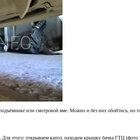
одъёмнике или смотровой яме. Можно и без них обойтись, но тог
. Для этого: открываем капот, находим крышку бачка ГТЦ (фото