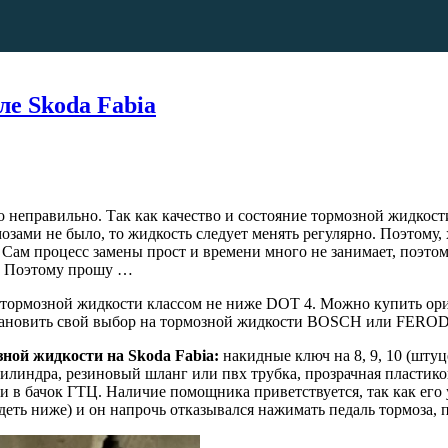
ле Skoda Fabia
о неправильно. Так как качество и состояние тормозной жидкос
мозами не было, то жидкость следует менять регулярно. Поэтому,
Сам процесс замены прост и времени много не занимает, поэтом
ся. Поэтому прошу …
тр тормозной жидкости классом не ниже DOT 4. Можно купить о
остановить свой выбор на тормозной жидкости BOSCH или FERO
зной жидкости на Skoda Fabia:
накидные ключ на 8, 9, 10 (шту
илиндра, резиновый шланг или пвх трубка, прозрачная пластиков
в бачок ГТЦ. Наличие помощника приветствуется, так как его уч
ть ниже) и он напрочь отказывался нажимать педаль тормоза, п