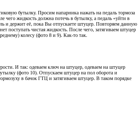
стиковую бутылку. Просим напарника нажать на педаль тормоза
ле чего жидкость должна потечь в бутылку, а педаль «уйти в
аль и держит её, пока Вы отпускаете штуцер. Повторяем данную
чнет поступать чистая жидкость. После чего, затягиваем штуцер
днему) колесу (фото 8 и 9). Как-то так.
трости. И так: одеваем ключ на штуцер, одеваем на штуцер
бутылку (фото 10). Отпускаем штуцер на пол оборота и
тормозуху в бачок ГТЦ и затягиваем штуцер. В таком порядке