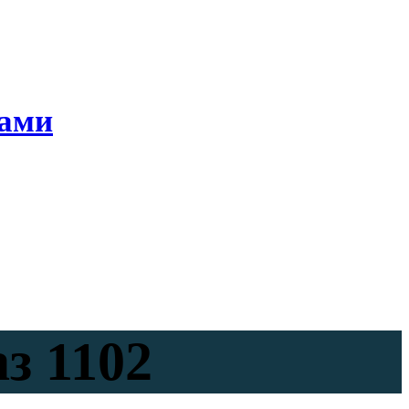
ками
з 1102