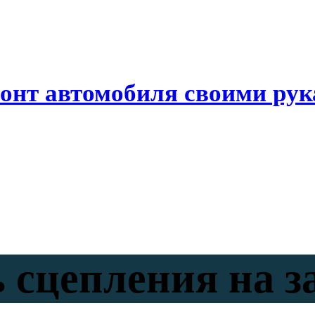
онт автомобиля своими ру
сцепления на за