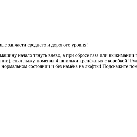
вые запчасти среднего и дорогого уровня!
е машину начало тянуть влево, а при сбросе газа или выжимании
ии), снял лыжу, поменял 4 шпильки крепёжных с коробкой! Руле
ё в нормальном состоянии и без намёка на люфты! Подскажите по