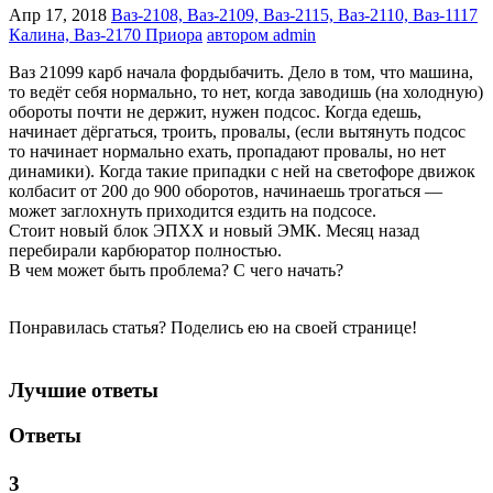
Апр 17, 2018
Ваз-2108, Ваз-2109, Ваз-2115, Ваз-2110, Ваз-1117
Калина, Ваз-2170 Приора
автором admin
Ваз 21099 карб начала фордыбачить. Дело в том, что машина,
то ведёт себя нормально, то нет, когда заводишь (на холодную)
обороты почти не держит, нужен подсос. Когда едешь,
начинает дёргаться, троить, провалы, (если вытянуть подсос
то начинает нормально ехать, пропадают провалы, но нет
динамики). Когда такие припадки с ней на светофоре движок
колбасит от 200 до 900 оборотов, начинаешь трогаться —
может заглохнуть приходится ездить на подсосе.
Стоит новый блок ЭПХХ и новый ЭМК. Месяц назад
перебирали карбюратор полностью.
В чем может быть проблема? С чего начать?
Понравилась статья? Поделись ею на своей странице!
Лучшие ответы
Ответы
3