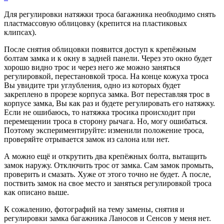
Для регулировки натяжки троса багажника необходимо снять
пластмассовую облицовку (крепится на пластиковых
клипсах).
После снятия облицовки появится доступ к крепёжным
болтам замка и к окну в задней панели. Через это окно будет
хорошо видно трос и через него же можно заняться
регулировкой, перестановкой троса. На конце кожуха троса
Вы увидите три углубления, одно из которых будет
закреплено в прорезе корпуса замка. Вот переставляя трос в
корпусе замка, Вы как раз и будете регулировать его натяжку.
Если не ошибаюсь, то натяжка тросика происходит при
перемещении троса в сторону рычага. Но, могу ошибаться.
Поэтому экспериментируйте: изменили положение троса,
проверяйте отрывается замок из салона или нет.
А можно ещё и открутить два крепёжных болта, вытащить
замок наружу. Отключить трос от замка. Сам замок промыть,
проверить и смазать. Хуже от этого точно не будет. А после,
поствить замок на свое место и заняться регулировкой троса
как описано выше.
К сожалению, фотографий на тему замены, снятия и
регулировки замка багажника Ланосов и Сенсов у меня нет.