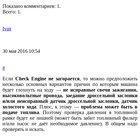
Показано комментариев:
1
.
Всего:
1
.
Ivan
30 мая 2016 10:54
#
Если
Check Engine не загорается
, то можно предположить
несколько основных вариантов причин по которым машина
будет глохнуть на ходу —
не исправные свечи зажигания,
высоковольтные провода, заедание дроссельной заслонки
и/или неисправный датчик дроссельной заслонки, датчик
холостого хода
. Плюс, к этому —
проблема может быть в
подаче топлива
. Поэтому проверка давления в топливной
рамке будет не лишней (может быть забит топливный фильтр
и/или насос не даёт необходимое давление). В общем надо
проверять и искать.