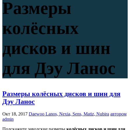
Размеры
колёсных
дисков и шин
для Дэу Ланос
Размеры колёсных дисков и шин для
Дэу Ланос
Окт 18, 2017
Daewoo Lanos, Nexia, Sens, Matiz, Nubira
автором
admin
Подскажите заводские размеры
колёсных дисков и шин для