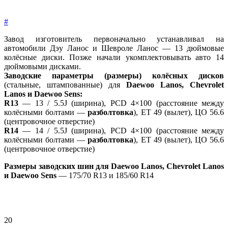
#
Завод изготовитель первоначально устанавливал на
автомобили Дэу Ланос и Шевроле Ланос — 13 дюймовые
колёсные диски. Позже начали укомплектовывать авто 14
дюймовыми дисками.
Заводские параметры (размеры) колёсных дисков
(стальные, штампованные) для
Daewoo Lanos, Chevrolet
Lanos и Daewoo Sens:
R13
— 13 / 5.5J (ширина), PCD 4×100 (расстояние между
колёсными болтами —
разболтовка
), ET 49 (вылет), ЦО 56.6
(центровочное отверстие)
R14
— 14 / 5.5J (ширина), PCD 4×100 (расстояние между
колёсными болтами —
разболтовка
), ET 49 (вылет), ЦО 56.6
(центровочное отверстие)
Размеры заводских шин для Daewoo Lanos, Chevrolet Lanos
и Daewoo Sens
— 175/70 R13 и 185/60 R14
20