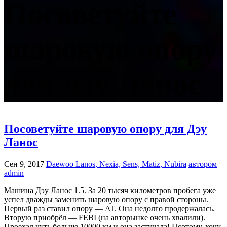
Посоветуйте
шаровую опору
для Дэу Ланос
Посоветуйте шаровую опору для Дэу
Ланос
Сен 9, 2017
Daewoo Lanos, Nexia, Sens, Matiz, Nubira
автором
admin
Машина Дэу Ланос 1.5. За 20 тысяч километров пробега уже
успел дважды заменить шаровую опору с правой стороны.
Первый раз ставил опору — AT. Она недолго продержалась.
Вторую приобрёл — FEBI (на авторынке очень хвалили).
Проехал чуть больше 10000 км и она застучала! Поэтому, хочу