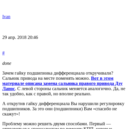
Ivan
29 апр. 2018 20:46
#
done
Зачем гайку подшипника дифференциала откручивали?
Сальник привода на месте поменять можно.
Вот в этом
материале описана замена сальника правого привода Дэу
Ланос
. С левой стороны сальник меняется аналогично. Да, не
так удобно, как с правой, но вполне реально.
А открутив гайку дифференциала Вы нарушили регулировку
подшипников. За это они (подшипники) Вам «спасибо не
скажут»!
Проблему можно решить двумя способами. Первый —
отправиться к специалистам по ремонту КПП, которые