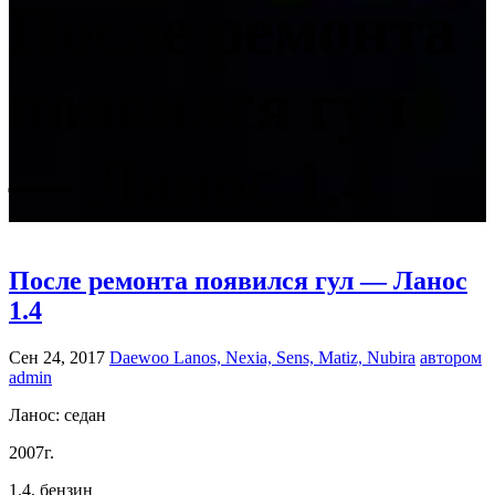
После ремонта
появился гул
— Ланос 1.4
После ремонта появился гул — Ланос
1.4
Сен 24, 2017
Daewoo Lanos, Nexia, Sens, Matiz, Nubira
автором
admin
Ланос: седан
2007г.
1.4, бензин