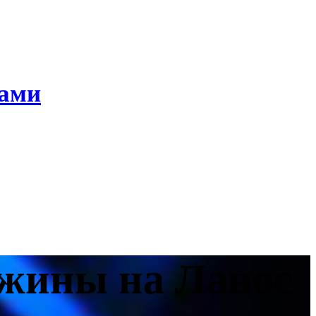
ками
ужины на Ланос