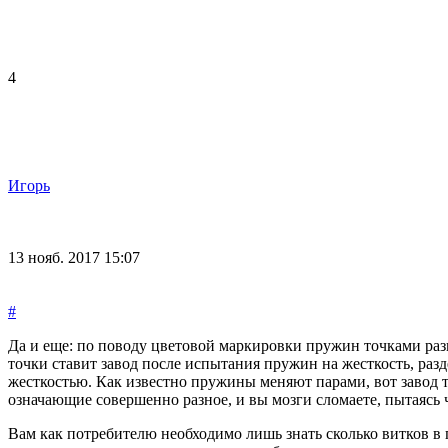
4
Игорь
13 нояб. 2017 15:07
#
Да и еще: по поводу цветовой маркировки пружин точками разн
точки ставит завод после испытания пружин на жесткость, разд
жесткостью. Как известно пружины меняют парами, вот завод 
означающие совершенно разное, и вы мозги сломаете, пытаясь ч
Вам как потребителю необходимо лишь знать сколько витков в