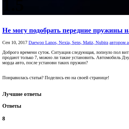
1.5
Не могу подобрать передние пружины н
Сен 10, 2017
Daewoo Lanos, Nexia, Sens, Matiz, Nubira
автором 
Доброго времени суток. Ситуация следующая, лопнуло пол витк
продают только 7, можно ли такие установить. Автомобиль Дэу л
морда авто, после установи таких пружин?
Понравилась статья? Поделись ею на своей странице!
Лучшие ответы
Ответы
8