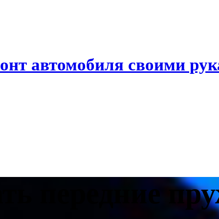
онт автомобиля своими ру
ать передние пр