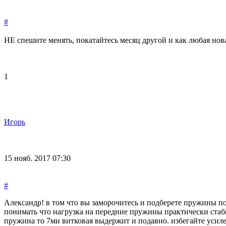
#
НЕ спешите менять, покатайтесь месяц другой и как любая нова
1
Игорь
15 нояб. 2017 07:30
#
Александр! в том что вы заморочитесь и подберете пружины п
понимать что нагрузка на передние пружины практически стаби
пружина то 7ми витковая выдержит и подавно. избегайте усил