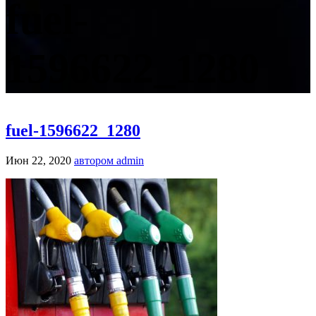
fuel-
1596622_1280
fuel-1596622_1280
Июн 22, 2020
автором admin