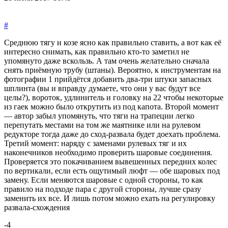
#
Среднюю тягу и козе ясно как правильно ставить, а вот как её
интересно снимать, как правильно кто-то заметил не
упомянуто даже вскользь. А там очень желательно сначала
снять приёмную трубу (штаны). Вероятно, к инструментам на
фотографии 1 прийдётся добавить два-три штуки запасных
шплинта (вы и вправду думаете, что они у вас будут все
целы?), вороток, удлинитель и головку на 22 чтобы некоторые
из гаек можно было открутить из под капота. Второй момент
— автор забыл упомянуть, что тяги на трапеции легко
перепутать местами на том же маятнике или на рулевом
редукторе тогда даже до сход-развала будет доехать проблема.
Третий момент: наряду с заменами рулевых тяг и их
наконечников необходимо проверить шаровые соединения.
Проверяется это покачиванием вывешенных передних колес
по вертикали, если есть ощутимый люфт — обе шаровых под
замену. Если меняются шаровые с одной стороны, то как
правило на подходе пара с другой стороны, лучше сразу
заменить их все. И лишь потом можно ехать на регулировку
развала-схождения
-4