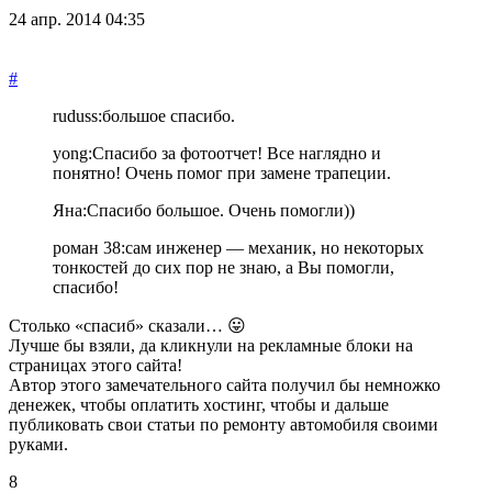
24 апр. 2014 04:35
#
ruduss:
большое спасибо.
yong:
Спасибо за фотоотчет! Все наглядно и
понятно! Очень помог при замене трапеции.
Яна:
Спасибо большое. Очень помогли))
роман 38:
сам инженер — механик, но некоторых
тонкостей до сих пор не знаю, а Вы помогли,
спасибо!
Столько «спасиб» сказали… 😛
Лучше бы взяли, да кликнули на рeклaмные блoки на
страницах этого сайта!
Автор этого замечательного сайта получил бы немножко
дeнeжeк, чтобы oплaтить хocтинг, чтобы и дальше
публиковать свои статьи по ремонту автомобиля своими
руками.
8