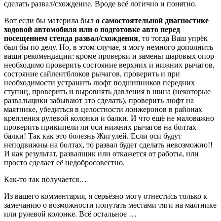
сделать развал/схождение. Вроде всё логично и понятно.
Вот если бы материла был
о самостоятельной диагностике
ходовой автомобиля или о подготовке авто перед
посещением стенда развал/схождения
, то тогда Ваш упрёк
был бы по делу. Но, в этом случае, я могу немного дополнить
ваши рекомендации: кроме проверки и замены шаровых опор
необходимо проверить состояние верхних и нижних рычагов,
состояние сайлентблоков рычагов, проверить и при
необходимости устранить люфт подшипников передних
ступиц, проверить и выровнять давления в шина (некоторые
развальщики забывают это сделать), проверить люфт на
маятнике, убедиться в целостности лонжеронов в районах
крепления рулевой колонки и балки. И что ещё не маловажно
проверить прикипели ли оси нижних рычагов на болтах
балки! Так как это болезнь Жигулей. Если оси будут
неподвижны на болтах, то развал будет сделать невозможно!!
И как результат, развалщик или откажется от работы, или
просто сделает её недобросовестно.
Как-то так получается…
Из вашего комментария, я серьёзно могу отнестись только к
замечанию о возможности попутать местами тяги на маятнике
или рулевой колонке. Всё остальное …