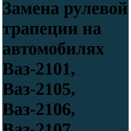
Замена рулевой
трапеции на
автомобилях
Ваз-2101,
Ваз-2105,
Ваз-2106,
Ваз-2107,