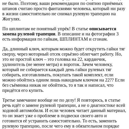
не было. Поэтому, ваши рекомендации по снятию приёмных
штанов считаю просто фантазиями человека, который ни разу
в жизни самостоятельно не снимал рулевую трапецию на
Жигулях.
По шплинтам не понятный упрёк! В статье
описывается
замена рулевой трапеции
. В описание и на фотографии 3
есть информация по гайкам, ШПЛИНТАМ и сгонам.
Да, длинный ключ, которым можно будет открутить гайки тяг
сверху, через моторный отсек серьёзно облегчает работу. Но,
это не простой ключ – это головка на 22, карданчик,
удлинитель (не менее метра) и вороток. Зачем человеку,
который не собирается каждый день гайки рулевых тяг
собирать, изготавливать, покупать такой комплект, если
можно обойтись одним лишь накидным ключом на 22?? Если
без съёмника никак не обойтись, то я так и написал, что
придётся его купить.
Третье замечание вообще не по делу! Я повторюсь, в статье
речь идёт о замене рулевой трапеции, а не о диагностике всей
ходовой автомобиля. И если человек читает данный материал,
то он знает уже о проблеме в подвески своего авто и
готовится её устранить самостоятельно. То есть, заменить
рулевую трапецию, после чего ему в обязательном порядке