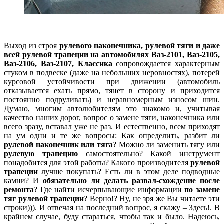
Выход из строя
рулевого наконечника, рулевой тяги и даже
всей рулевой трапеции на автомобилях Ваз-2101, Ваз-2105,
Ваз-2106, Ваз-2107, Классика
сопровождается характерным
стуком в подвеске (даже на небольших неровностях), потерей
курсовой устойчивости при движении (автомобиль
отказывается ехать прямо, тянет в сторону и приходится
постоянно подруливать) и неравномерным износом шин.
Думаю, многим автолюбителям это знакомо и, учитывая
качество наших дорог, вопрос о замене тяги, наконечника или
всего зразу, вставал уже не раз. И естественно, всем приходят
на ум одни и те же вопросы: Как определить, разбит ли
рулевой наконечник или тяга
? Можно ли заменить тягу или
рулевую трапецию
самостоятельно? Какой инструмент
понадобится для этой работы? Какого производителя
рулевой
трапеции
лучше покупать? Есть ли в этом деле подводные
камни? И
обязательно ли делать развал-схождение после
ремонта
? Где найти исчерпывающие информации
по замене
тяг рулевой трапеции
? Верно!? Ну, не зря же Вы читаете эти
строки))). И отвечая на последний вопрос, я скажу – Здесь!. В
крайнем случае, буду стараться, чтобы так и было. Надеюсь,