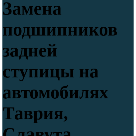
Замена
подшипников
задней
ступицы на
автомобилях
Таврия,
Славута,