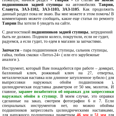
подшипников задней ступицы
на автомобилях
Таврия,
Славута, ЗАЗ-1102, ЗАЗ-1103, ЗАЗ-1105
. Как продолжить
данный раздел пока не знаю. Вы мне можете в этом помочь! В
комментариях можете сообщать, какие еще статьи по ремонту
Таврии
Вы хотели б увидеть на сайте.
С диагностикой
подшипников задней ступицы
, затруднений
быть не должно. Подняли колесо, покрутили, если не гудит,
радуемся, а если гудит, то едем в магазин за запчастями.
Запчасти
– пара подшипников ступицы, сальник ступицы,
гайка, тюбик смазки «Литол-24» ( или его зарубежные
аналоги ).
Инструмент, который Вам понадобится при работе – домкрат,
баллонный ключ, рожковый ключ на 27, отвертка,
металлическая наставка или длинное затупленное зубило ( для
выпрессовки наружных обойм подшипников ),
цилиндрическая подставка диаметром от 50 мм, молоток. И
главное,
заранее позаботится об оправках для запрессовки
наружных обойм в ступицу
. В моем случае, это оправки
сделанные на заказ, смотрим фотографии 6 и 7. Если
специальных инструментов нет, но можно обоймы
подшипников запрессовать цилиндрическими наставками,
для наружного подшипника диаметром
46 мм
и
51 мм
для