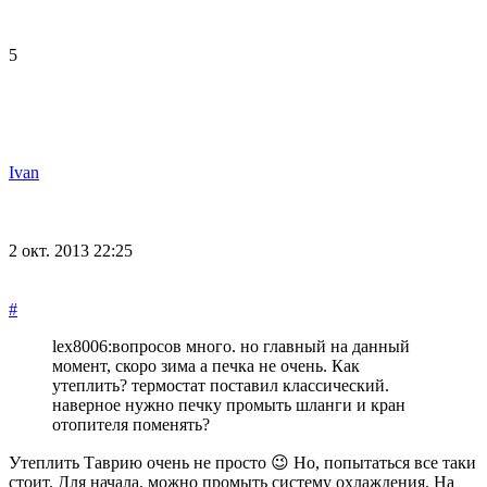
5
Ivan
2 окт. 2013 22:25
#
lex8006:
вопросов много. но главный на данный
момент, скоро зима а печка не очень. Как
утеплить? термостат поставил классический.
наверное нужно печку промыть шланги и кран
отопителя поменять?
Утеплить Таврию очень не просто 😉 Но, попытаться все таки
стоит. Для начала, можно промыть систему охлаждения. На