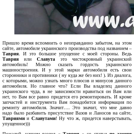
Пришло время вспомнить о неоправданно забытом, на этом
сайте, автомобиле украинского производства под названием –
Таврия
. И это большое упущение с моей стороны. Ведь
Таврия
или
Славута
это чистокровный украинский
автомобиль! Можно сказать гордость украинского
машиностроения. И у этой марки автомобиля есть свои
сторонники и противники ( ну куда же без них! ). Из диалога,
с которыми, можно узнать много плюсов и минусов данного
автомобиля. Но главное что? Если Вы владелец данного
украинского чуда, в не зависимости нравиться он Вам или
нет, то Вам все равно придется его ремонтировать. И кроме
запчастей и инструмента Вам понадобится информация по
ремонту автомобиля. Значит…. Это значит, что мне давно
надо было разбавить присутствие Вазов и Ланосов на сайте,
Тавриями
и
Славутами
! Ну что ж, придется наверстывать,
упущенное)))
Пожалуй, начнем раздел «
Таврия
» со статьи
по замене