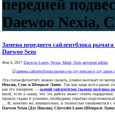
передней подве
Daewoo Nexia, C
Замена переднего сайлентблока рычага 
Daewoo Sens
Фев 6, 2017
Daewoo Lanos, Nexia, Matiz, Sens
автором admin
Эта статья-фотоотчёт, можно сказать, плавно вытекает из матер
Нексия, Сенс и Шевроле Ланос
. Так как чаще всего рычаг с
как его напарник —
задний сайлентблок (задняя подушка р
мной, если я скажу, что эта работа может отнять порядочно
прошла гладко и успешно, необходимо серьёзно подготовиться
… И, конечно же, внимательно, и полностью ознакомиться с
Daewoo Nexia (Дэу Нексия), Chevrolet Lanos (Шевроле Ланос