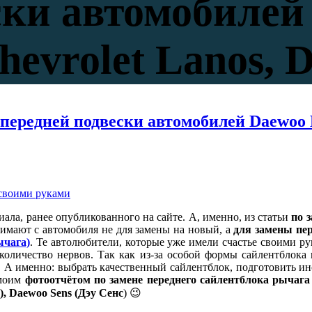
ски автомобилей
hevrolet Lanos, 
передней подвески автомобилей Daewoo La
иала, ранее опубликованного на сайте. А, именно, из статьи
по 
нимают с автомобиля не для замены на новый, а
для замены пер
ычага)
. Те автолюбители, которые уже имели счастье своими ру
е количество нервов. Так как из-за особой формы сайлентблока
! А именно: выбрать качественный сайлентблок, подготовить ин
 моим
фотоотчётом по замене переднего сайлентблока рычага
), Daewoo Sens (Дэу Сенс
) 😉