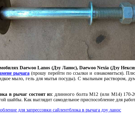
обилях Daewoo Lanos (Дэу Ланос), Daewoo Nexia (Дэу Нексия)
амене рычага
(прошу перейти по ссылки и ознакомиться). Плюс
идкое мыло, гель для мытья посуды). С мыльным раствором, ду
ока в рычаг состоит из
: длинного болта М12 (или М14) 170-2
стой шайбы. Как выглядит самодельное приспособление для рабо