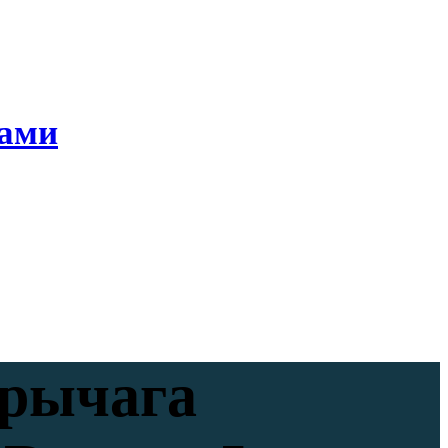
ками
 рычага