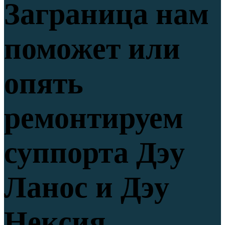
Заграница нам
поможет или
опять
ремонтируем
суппорта Дэу
Ланос и Дэу
Нексия