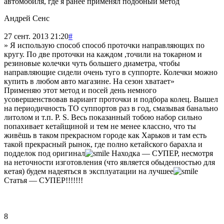
автомобиля, где я ранее применял подобный метод
Андрей Сенс
27 сент. 2013 21:20
#
» Я использую способ способ проточки направляющих по
кругу. По две проточки на каждом ,точили на токарном и
резиновые колечки чуть большего диаметра, чтобы
направляющие сидели очень туго в суппорте. Колечки можно
купить в любом авто магазине. На сезон хватает»
Применяю этот метод и посей день немного
усовершенствовав вариант проточки и подбора колец. Вышел
на периодичность ТО суппортов раз в год, смазывая банально
литолом и т.п. P. S. Весь показанный тобою набор сильно
попахивает кетайщиной и тем не менее классно, что ты
живёшь в таком прекрасном городе как Харьков и там есть
такой прекрасный рынок, где полно кетайского барахла и
подделок под оригинал
Находка — СУПЕР, несмотря
на неточности изготовления (что является обыденностью для
кетая) будем надеяться в эксплуатации на лучшее
Статья — СУПЕР!!!!!!!
8