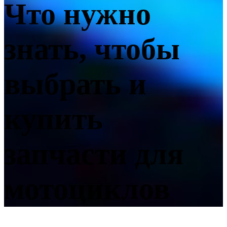
Что нужно
знать, чтобы
выбрать и
купить
запчасти для
мотоциклов