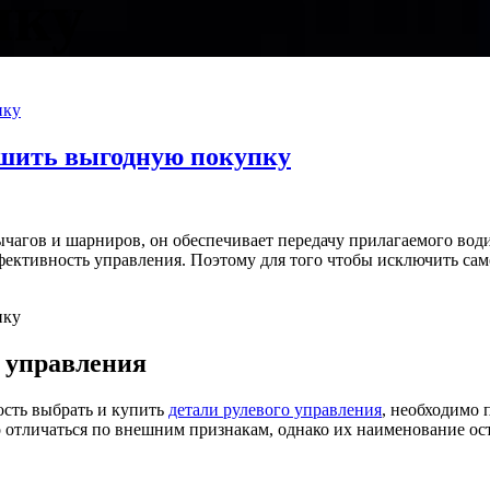
пку
ршить выгодную покупку
чагов и шарниров, он обеспечивает передачу прилагаемого води
фективность управления. Поэтому для того чтобы исключить са
о управления
ость выбрать и купить
детали рулевого управления
, необходимо 
о отличаться по внешним признакам, однако их наименование ос