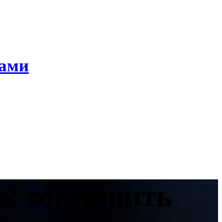
ками
ак совершить