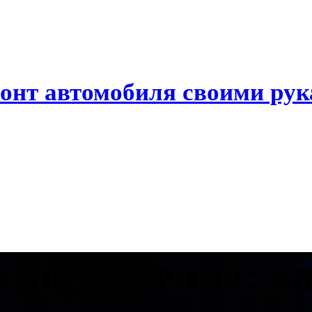
онт автомобиля своими ру
о управления: к