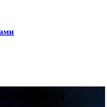
ками
а начинают