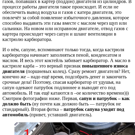
газов, попавших в картер (поддон) двигателя из цилиндров. В
процессе работы двигателя такое происходит. И если не
обеспечить вывод воздуха и газов с катера двигателя, это
повлечёт за собой появление избыточного давления, которое
способно выдавить эти газы вместе с маслом через щуп или
сальники. На новом или исправном двигателе, отвод газов с
картера происходит через сапун и шланг вентиляции в
кастрюлю карбюратора.
И о нём, сапуне, вспоминают только тогда, когда кастрюля
карбюратора начинает заполняться пеной, конденсатом и
маслом. И весь этот коктейль забивает карбюратор. А масло в
кастрюле карба – это верный признак
повышенного износа
двигателя
(поршневых колец). Сразу ремонт двигателя? Нет,
конечно же – надо ещё время, подсобрать денег и закончить
срочные дела! Поэтому, спасая карбюратор от удушья, на
сапун одевают патрубок подлиннее и выводят его под
автомобиль. И так ещё катаются n –ое количество времени)))
Смотрим фотографии ниже. Первая,
сапун и патрубок – как
должно быть
(ну почти как должно быть — патрубок не
стандарный). Вторая фотка –
патрубок сапуна уходит под
автомобиль
(привет, уставший двигатель).